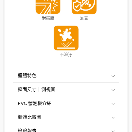
耐衝擊
無毒
不滲汙
櫃體特色
檯面尺寸｜側視圖
PVC 發泡板介紹
櫃體比較圖
檢驗報告