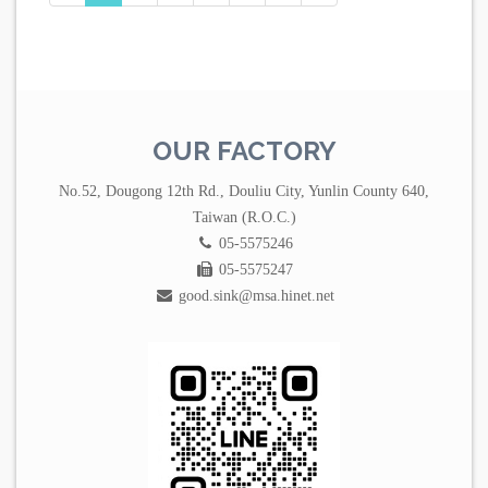
OUR FACTORY
No.52, Dougong 12th Rd., Douliu City, Yunlin County 640,
Taiwan (R.O.C.)
05-5575246
05-5575247
good.sink@msa.hinet.net