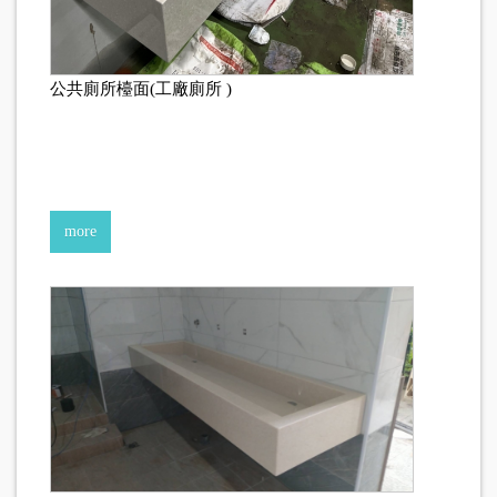
公共廁所檯面(工廠廁所 )
more