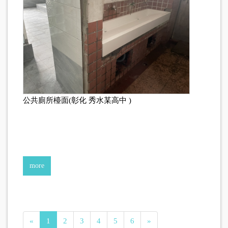
公共廁所檯面(彰化 秀水某高中 )
more
«
1
2
3
4
5
6
»