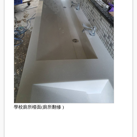
學校廁所檯面(廁所翻修 )