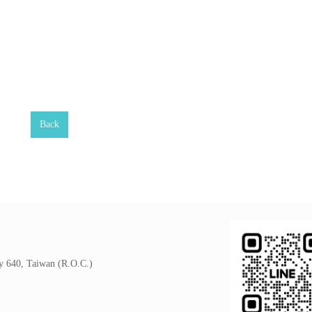
Back
y 640, Taiwan (R.O.C.)