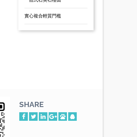
一體式石英石檯面
實心複合輕質門檻
SHARE