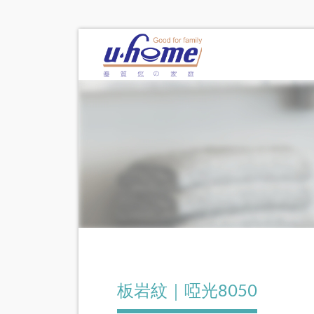
板岩紋｜啞光8050