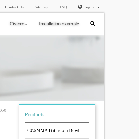
Contact Us
Sitemap
FAQ
English
Cistern
Installation example
50
Products
100%MMA Bathroom Bowl