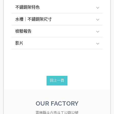
不鏽鋼架特色
水槽｜不鏽鋼架尺寸
檢驗報告
影片
回上一頁
OUR FACTORY
雲林縣斗六市斗工12路52號