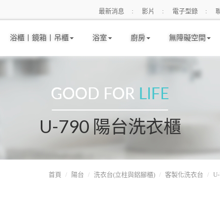
最新消息
影片
電子型錄
浴櫃丨鏡箱丨吊櫃
浴室
廚房
無障礙空間
U-790 陽台洗衣櫃
首頁
陽台
洗衣台(立柱與鋁腳櫃)
客製化洗衣台
U-