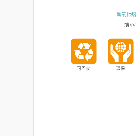
氫氧化鋁
(實心
可回收
環保