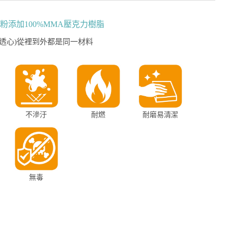
粉添加100%MMA壓克力樹脂
/透心)從裡到外都是同一材料
不滲汙
耐燃
耐磨易清潔
無毒