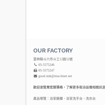
OUR FACTORY
雲林縣斗六市斗工12路52號
05-5575246
05-5575247
good.sink@msa.hinet.net
歡迎瀏覽
育宏部落格
，了解更多衛浴設備相關訊
產品導覽：
浴室鏡櫃
、
浴室洗手台
、
洗衣台