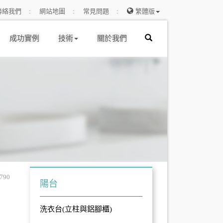
聯絡我們
網站地圖
常見問題
繁體版
成功實例
技術
關於我們
790
陽台
洗衣台(立柱與鋁腳櫃)