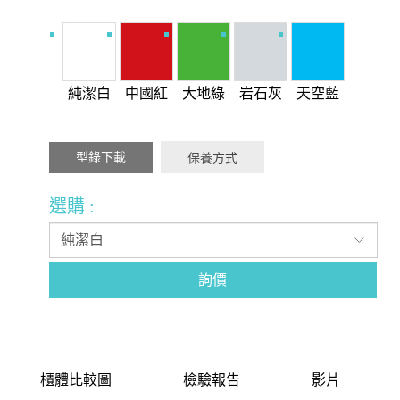
純潔白
中國紅
大地綠
岩石灰
天空藍
型錄下載
保養方式
選購 :
詢價
櫃體比較圖
檢驗報告
影片