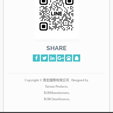
SHARE
Copyright © 育宏國際有限公司 Designed by
Taiwan Products
B2BManufactures
B2BChinaSources