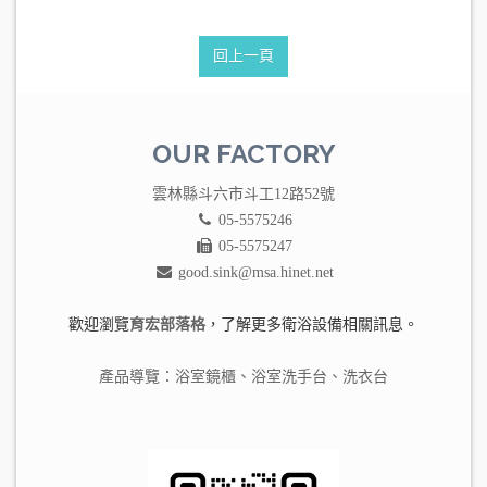
回上一頁
OUR FACTORY
雲林縣斗六市斗工12路52號
05-5575246
05-5575247
good.sink@msa.hinet.net
歡迎瀏覽
育宏部落格
，了解更多衛浴設備相關訊息。
產品導覽：
浴室鏡櫃
、
浴室洗手台
、
洗衣台