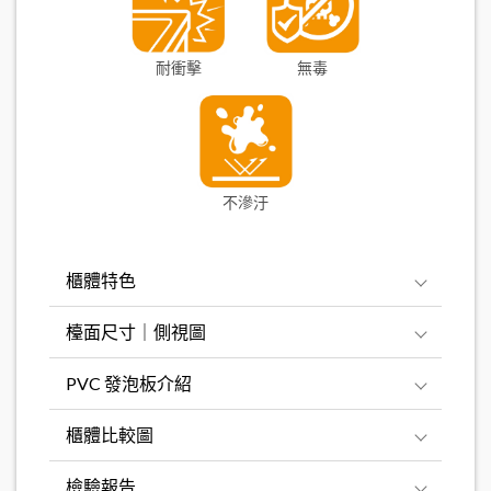
耐衝擊
無毒
不滲汙
櫃體特色
檯面尺寸｜側視圖
PVC 發泡板介紹
櫃體比較圖
檢驗報告