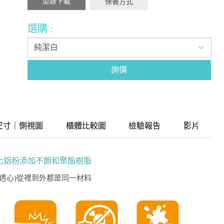
型錄下載
保養方式
選購 :
詢價
尺寸｜側視圖
櫃體比較圖
檢驗報告
影片
化鋁粉添加不飽和聚酯樹脂
/透心)從裡到外都是同一材料