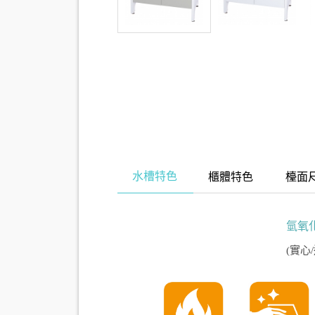
水槽特色
櫃體特色
檯面
氫氧
(實心