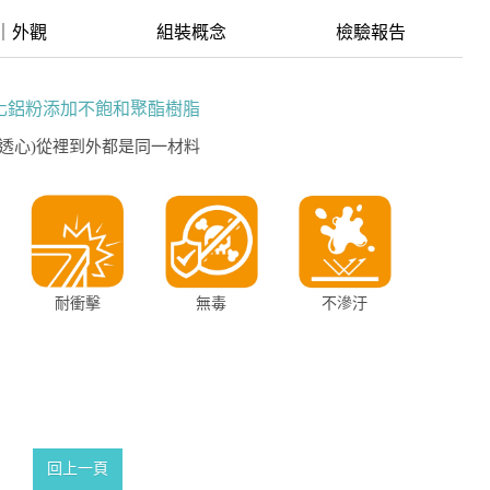
｜外觀
組裝概念
檢驗報告
化鋁粉添加不飽和聚酯樹脂
/透心)從裡到外都是同一材料
耐衝擊
無毒
不滲汙
回上一頁