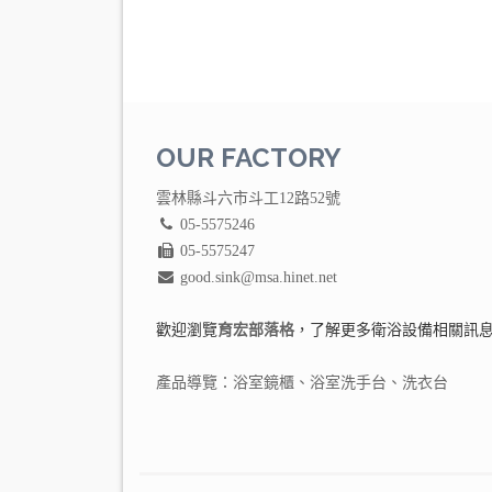
OUR FACTORY
雲林縣斗六市斗工12路52號
05-5575246
05-5575247
good.sink@msa.hinet.net
歡迎瀏覽
育宏部落格
，了解更多衛浴設備相關訊
產品導覽：
浴室鏡櫃
、
浴室洗手台
、
洗衣台