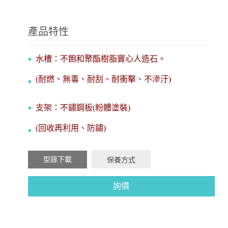
產品特性
水槽：不飽和聚酯樹
脂實心人造石。
(耐燃、無毒、耐刮、耐衝擊、不滲汙)
支架：不鏽鋼板(粉體塗裝)
(回收再利用、防鏽)
型錄下載
保養方式
詢價