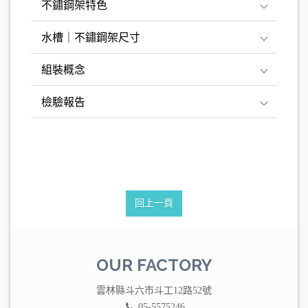
不鏽鋼架特色
水槽｜不鏽鋼架尺寸
組裝概念
檢驗報告
回上一頁
OUR FACTORY
雲林縣斗六市斗工12路52號
05-5575246