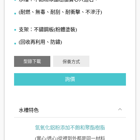
(耐燃、無毒、耐刮、耐衝擊、不滲汙)
支架：不鏽鋼板(粉體塗裝)
(回收再利用、防鏽)
型錄下載
保養方式
詢價
水槽特色
氫氧化鋁粉添加不飽和聚酯樹脂
(實心/透心)從裡到外都是同一材料