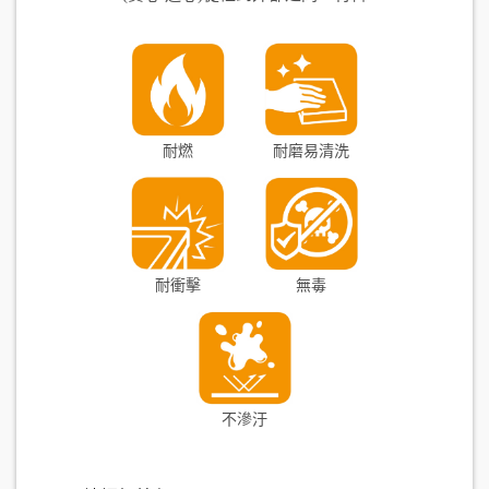
耐燃
耐磨易清洗
耐衝擊
無毒
不滲汙