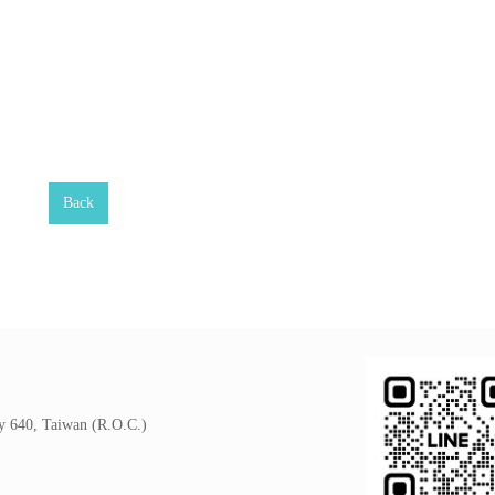
Back
y 640, Taiwan (R.O.C.)