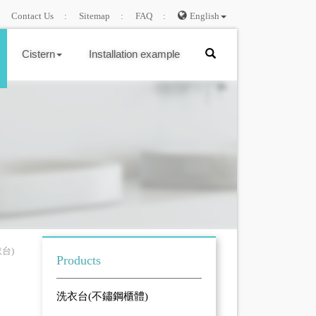
Contact Us
Sitemap
FAQ
English
Cistern
Installation example
台)
Products
洗衣台(不鏽鋼櫃體)