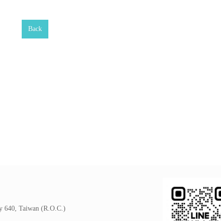
Back
y 640, Taiwan (R.O.C.)