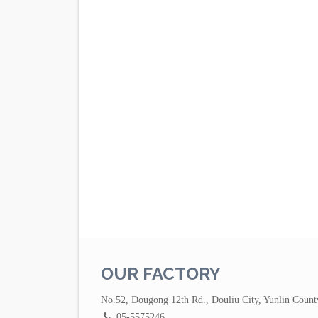
OUR FACTORY
No.52, Dougong 12th Rd., Douliu City, Yunlin Count
05-5575246