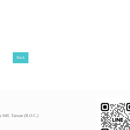
Back
y 640, Taiwan (R.O.C.)