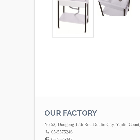
OUR FACTORY
No.52, Dougong 12th Rd., Douliu City, Yunlin Count
05-5575246
05-5575247