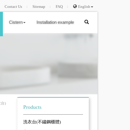
Contact Us
Sitemap
FAQ
English
Cistern
Installation example
台)
Products
洗衣台(不鏽鋼櫃體)